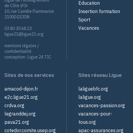
Education
de Côte d'Or
Insertion formation
10, rue Camille Flammarion
21000 DIJON
Sport
Vacances
03 80 30 68 23
ligue21@ligue21.org
mentions légales /
confidentialité
conception :
Ligue 24 TIC
Sites de nos services
Sites réseau Ligue
amacod-dijon.fr
laliguebfc.org
e2c.ligue21.org
laligue.org
crdva.org
vacances-passion.org
legranddej.org
vacances-pour-
pava21.org
tous.org
cotedor.comite.usep.org
apac-assurances.org